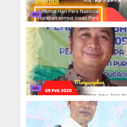
Adv
Adv