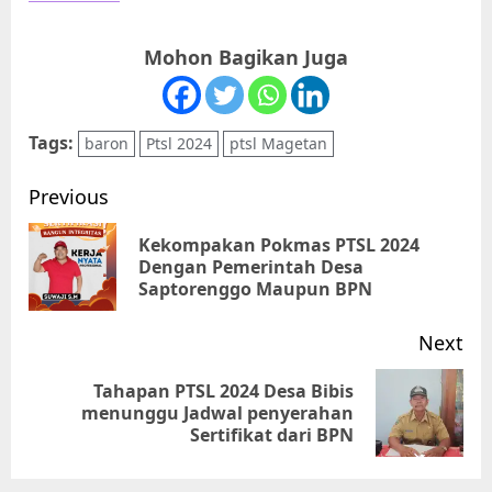
Mohon Bagikan Juga
Tags:
baron
Ptsl 2024
ptsl Magetan
Post
Previous
navigation
Kekompakan Pokmas PTSL 2024
Pr
Dengan Pemerintah Desa
Saptorenggo Maupun BPN
pos
Next
Tahapan PTSL 2024 Desa Bibis
Next
menunggu Jadwal penyerahan
Sertifikat dari BPN
post: