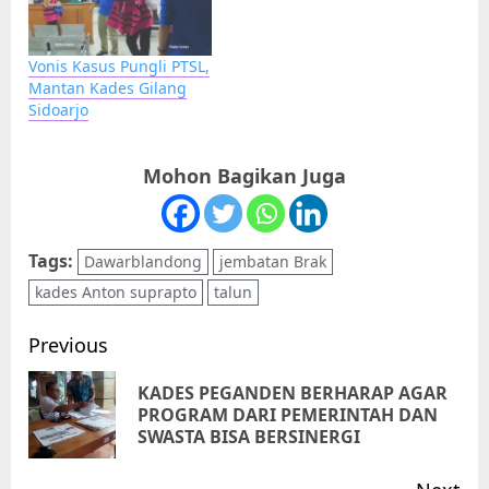
Vonis Kasus Pungli PTSL,
Mantan Kades Gilang
Sidoarjo
Mohon Bagikan Juga
Tags:
Dawarblandong
jembatan Brak
kades Anton suprapto
talun
Post
Previous
navigation
KADES PEGANDEN BERHARAP AGAR
Pr
PROGRAM DARI PEMERINTAH DAN
SWASTA BISA BERSINERGI
pos