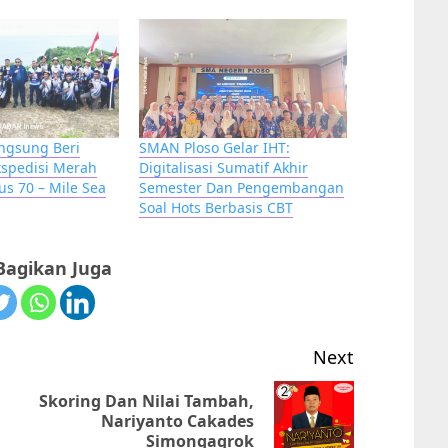
ngsung Beri
SMAN Ploso Gelar IHT:
spedisi Merah
Digitalisasi Sumatif Akhir
us 70 – Mile Sea
Semester Dan Pengembangan
Soal Hots Berbasis CBT
agikan Juga
Next
i
Skoring Dan Nilai Tambah,
Previous
Next
Nariyanto Cakades
Simongagrok
post:
post: