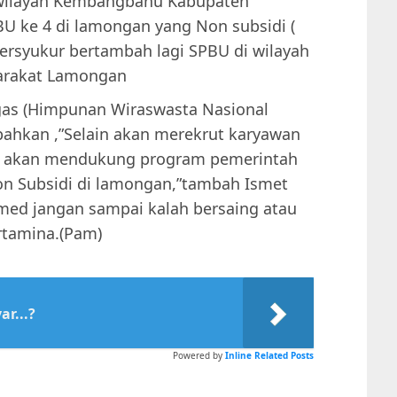
i wilayah Kembangbahu Kabupaten
U ke 4 di lamongan yang Non subsidi (
bersyukur bertambah lagi SPBU di wilayah
arakat Lamongan
gas (Himpunan Wiraswasta Nasional
ahkan ,”Selain akan merekrut karyawan
ga akan mendukung program pemerintah
n Subsidi di lamongan,”tambah Ismet
smed jangan sampai kalah bersaing atau
rtamina.(Pam)
r...?
Powered by
Inline Related Posts