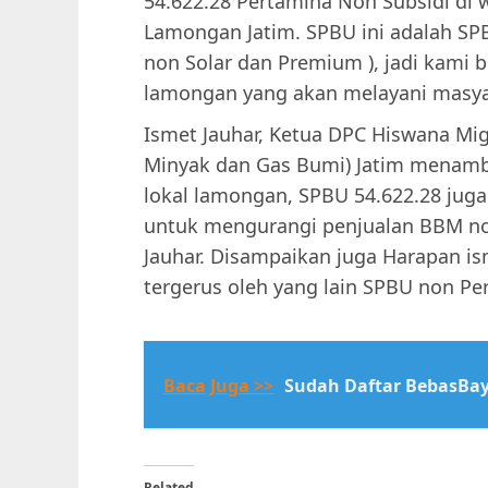
54.622.28 Pertamina Non Subsidi d
Lamongan Jatim. SPBU ini adalah SPB
non Solar dan Premium ), jadi kami 
lamongan yang akan melayani masy
Ismet Jauhar, Ketua DPC Hiswana Mi
Minyak dan Gas Bumi) Jatim menamb
lokal lamongan, SPBU 54.622.28 ju
untuk mengurangi penjualan BBM no
Jauhar. Disampaikan juga Harapan i
tergerus oleh yang lain SPBU non Pe
Baca Juga >>
Sudah Daftar BebasBaya
Related