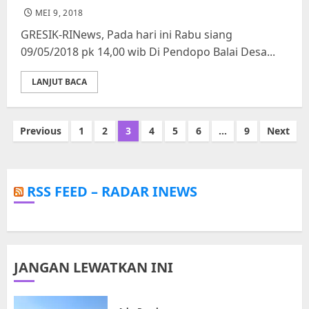
MEI 9, 2018
GRESIK-RINews, Pada hari ini Rabu siang
09/05/2018 pk 14,00 wib Di Pendopo Balai Desa...
LANJUT BACA
Paginasi
Previous
1
2
3
4
5
6
…
9
Next
pos
RSS FEED – RADAR INEWS
JANGAN LEWATKAN INI